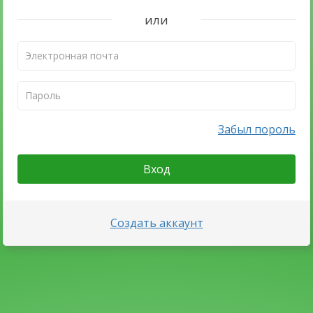
или
Забыл пороль
Вход
Создать аккаунт