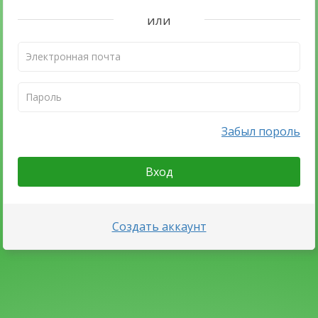
или
Забыл пороль
Вход
Создать аккаунт