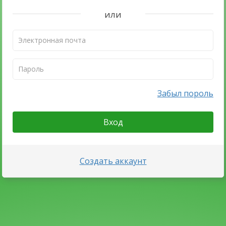
или
Забыл пороль
Вход
Создать аккаунт