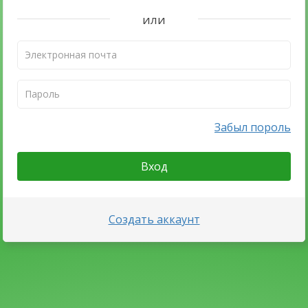
или
Забыл пороль
Вход
Создать аккаунт