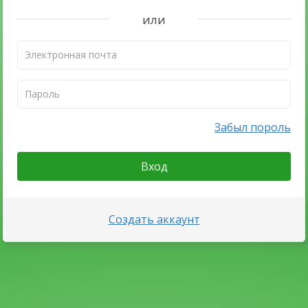
или
Забыл пороль
Вход
Создать аккаунт