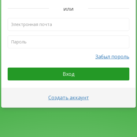
или
Забыл пороль
Вход
Создать аккаунт