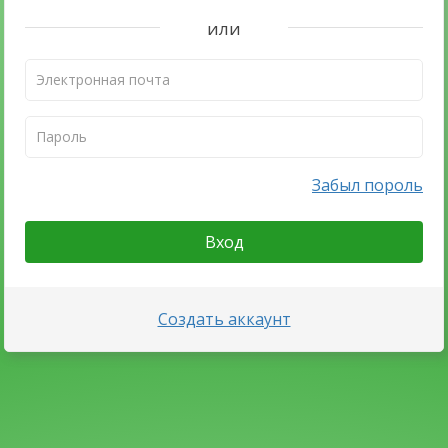
или
Забыл пороль
Вход
Создать аккаунт