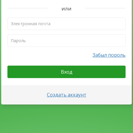
или
Забыл пороль
Вход
Создать аккаунт