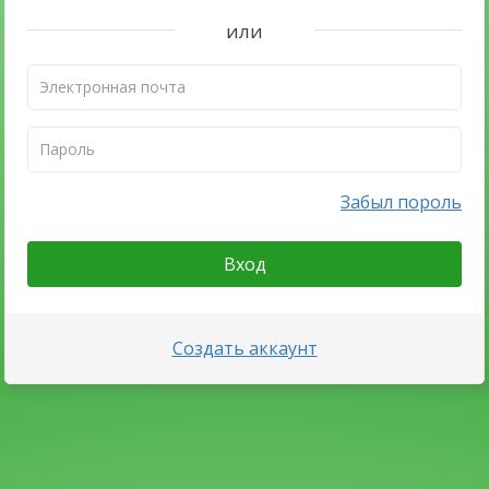
или
Забыл пороль
Вход
Создать аккаунт