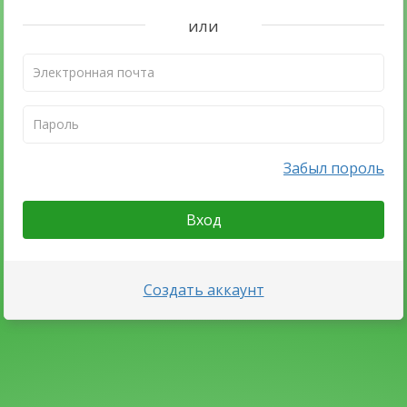
или
Забыл пороль
Вход
Создать аккаунт