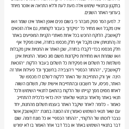
בתקנון ובתנאיי שימוש אלה מעת לעת וללא התראה או אזכור מיוחד
בערוצי האתר השונים.
7. למען הסר ספק מובהר כי בשום פנים ואופן האתר אינו שומר ו/או
אינו מקבל ו/או מחזיר כל "פיקדון" בעבור לקוחותיו, גם אלה הזכאים
לקאשבק. הלוקח הרוכש בכל אחת מאתרי הקניות המופיעים באתר
זה (החנויות) אינו מקבל אף חלק מכספו בחזרה, ואינו מפקיד אף
חלק מכספו בכדי לקבלו בחזרה, שכן האתר או החנויות אינן מקבלות
ו/או שומרות ו/או מחזירות פיקדונות משום סוג כאמור. החנויות אינן
משלמות כל תשלום או מפקידות כל תשלום בעבור הלקוח. "הזכאות
לקאשבק", "ההחזר הכספי" ו"הצבירה בחשבון" וכל פעילות אתר זה
הינה אך ורק התחייבות של האתר ללקוח לשלם לו מכספו של
האתר, מכיסו, על חשבונו ובהתחייבות אישית שלו, תשלום השווה
לאחוז מסוים מסך קנייתו של הלקוח בהתאם לתנאיי השימוש ולכל
תנאי באתר (ולאחר ובתנאי שלאתר יהיה כדאי כלכלית להתחייב
כאמור – כלומר: לאחר שיקבל האתר בעצמו תשלום מהחנות, יחד
עם שאר תנאי השימוש כאמור) זהו הכוונה במונח: "הקאשבק אשר
נצבר לזכותו של הלקוח", "ההחזר הכספי" או כל מונח דומה. שום
דבר בתנאיי השימוש באתר או בכל דבר אחר האמור בו לא יפורש