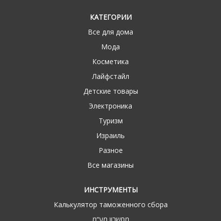
КАТЕГОРИИ
Все для дома
Мода
Косметика
Лайфстайл
Детские товары
Электроника
Туризм
Израиль
Разное
Все магазины
ИНСТРУМЕНТЫ
Калькулятор таможенного сбора
מחשבון מע“מ