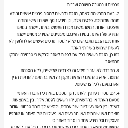
פרטיות זו כמטרה חשובה וערכית.
2. בעת ההרשמה לאתר, הנכם נדרשים למסור פרטים אישיים ומידע
מזהה אודותיכם. פרטים אלה, וכן מידע נוסף שאיננו אישי ומזהה
שיצטבר אודות המשתמשים מכוח השימוש באתר, יישמר במאגר
המידע של האתר. במידה ואינכם מעוניינים שמידע מסויים יישמר
אודותיכם הנכם מתבקשים שלא למסור פרטים אישיים או לחלופין לא
לעשות שימוש בשירותי האתר.
כמו כן, הנכם רשאים בכל עת לפנות לאתר ולבקש כי פרטיכם יימחקו
מהמאגר.
3. החברה לא יעביר מידע זה לצדדים שלישיים, ללא הסכמת
המוסר, אלא בהתאם להוראות תקנון זה ו/או בהתאם להוראות הדין
ו/או במענה לכל צו שיפוטי.
4. עם מסירת פרטיך לאתר, הנך מסכים בזאת כי החברה ו/או מי
מטעם האתר או בהרשאתו, יהיו רשאים לפנות אליך, בין באמצעות
דוא"ל ובין באמצעי דיוור ישיר אחרים, ולהציע לך חומר פרסומי אודות
מוצרים ו/או שירותים ו/או מבצעים ו/או פעילויות של האתר או שותפיו
העסקיים וכל מידע אחר בו סבור האתר כי
המשתמש ימצא בו עניין. בידי המשתמש הברירה, בכל עת, להיגרע