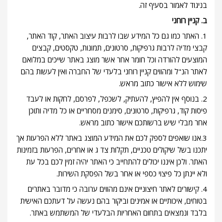
בניגוד לאמור בסעיף זה.
ב. קניין רוחני
1. האתר כמו גם כל המידע שבו לרבות עיצוב האתר, קוד האתר,
קבצי מדיה לרבות גרפיקות, סרטונים, תמונות, טקסטים, קבצים
המוצעים להורדה וכל חומר אחר אשר מוצג באתר שייכים במלואם
לאתר הנ"ל ומהווים קניין רוחני בלעדי של החברה ואין לעשות בהם
שימוש ללא אישור כתוב מראש.
2. בנוסף אין להפיץ, להעתיק, לשכפל, לפרסם, לחקות או לעבד
פיסות קוד, גרפיקות, סרטונים, סימנים מסחריים או כל מדיה ותוכן
אחר מבלי שיש ברשותכם אישור כתוב מראש.
3.אנו שואפים לספק לכם את המידע המוצג באתר ללא הפרעות אך
יתכנו בשל שיקולים טכניים, תקלות צד ג או אחרים, הפרעות בזמינות
האתר. ולכן איננו יכולים להתחייב כי האתר יהיה זמין לכם בכל עת
ולא יינתן כל פיצוי כספי או אחר בשל הפסקת השירות.
4. קישורים לאתר חיצוניים אינם מהווים ערובה כי מדובר באתרים
בטוחים, איכותיים או אמינים וביקור בהם נעשה על דעתכם האישית
בלבד ונמצאים בתחום האחריות הבלעדי של המשתמש באתר.