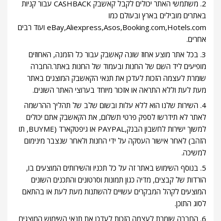
2. משתמשי האתר יכולים לקבל קאשבק CASHBACK עבור קניות
באתרים מובילים בארץ ובעולם כמו
eBay,Aliexpress,Asos,Booking.com,Hotels.com ועוד רבים
אחרים.
3. בכל אתר מוצע אחוז שונה קאשבק עבור כל הזמנה, האחוזים
מופיעים ליד השם של החנות ובעמוד של החנות באתר.החברה
שומרת לעצמה הזכות לעדכן את תנאי הקאשבק המוצגים באתר
מעת לעת וללא התראה או אזכור מיוחד בערוצי האתר השונים.
4. השירות שלנו הוא ללא עלות ובשום שלב של תהליך ההרשמה
לאתר לא תידרשו לספק פרטי תשלום, את הקאשבק אתם יכולים
למשוך ישירות לחשבון הבנק,PAYPAL או גיפטקארד (BUYME, תו
הזהב) לאחר אישור העסקה על ידי החנות ולאחר שנצבר מינימום
למשיכה.
5. בנוסף השימוש באתר זה על כל תכניו והשירותים המוצעים בו,
הורדות של קבצים, מדיה כגון תמונות וסרטונים והתכנים השונים
המוצעים לקהל המבקרים עשויים להשתנות מעת לעת או בהתאם
לסוג התוכן.
6. החברה שומרת לעצמה הזכות לעדכן את תנאי השימוש המוצגים