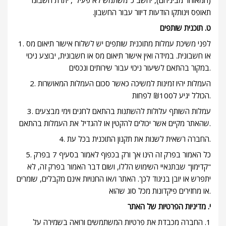
תאופס וינותקו הודעות דיוור עבור החשבון.
ט. תוכנית שותפים
1. לפני משיכת עמלות מתוכנית שותפים יש לשלוח אישור תיאום מס
או חשבונית. במידה ואין אישור תיאום מס או חשבונית, יבוצע ניכוי
במקור בהתאם לשיעור ניכוי עבור שירותים ונכסים.
2. העמלות יהיו זמינות למשיכה כאשר סכום העמלות המאושרות
הכולל יגיע ל₪100 לפחות.
3. עמלות השותף עלולות להשתנות בהתאם לחגים וימי מבצעים
שהאתר מקיים אשר יכולים להקטין או להגדיל את העמלות בהתאם.
4. החברה רשאית לשנות את תקנון התוכנית בכל עת.
5. כל האמור בפרק זה הינו אך ורק בכפוף לאמור בסעיף 7 בפרק
"קדימון" שבתנאיי השימוש הללו, ושום דבר האמור בפרק זה, לא
יתפרש או יובן בניגוד לכך. האתר ו/או החנויות אינם מקבלים, שומרים
או מחזירים פיקדונות מכל סוג שהוא.
י. מדיניות הפרטיות של האתר
1. החברה מכבדת את פרטיות המשתמשים ורואה בשמירה על