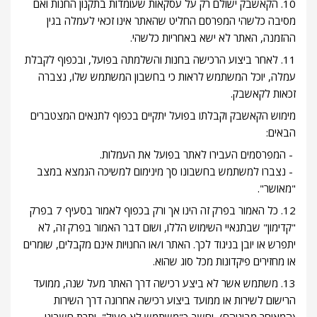
10. הקאשבק ישולם רק על עסקאות שעומדות בתקנון החנות ואם
מסיבה כלשהי המפרסם החליט שהאתר אינו זכאי לעמלה בגין
ההזמנה, האתר לא ישא באחריות כלשהי.
11. לאחר ביצוע הרכישה בחנות והשלמתה בפועל, ובכפוף לקבלת
עמלה, יוכל המשתמש לראות כי בחשבון המשתמש שלו, נצברה
זכאות לקאשבק.
מימוש הקאשבק וקבלתו בפועל יתקיים בכפוף לתנאים המצטברים
הבאים:
- המפרסמים העבירו לאתר בפועל את העמלות.
- נצברו למשתמש בחשבונו סך מינימום למשיכה הנמצא במצב
"מאושר".
12. כל האמור בפרק זה הינו אך ורק בכפוף לאמור בסעיף 7 בפרק
"קדימון" שבתנאיי השימוש הללו, ושום דבר האמור בפרק זה, לא
יתפרש או יובן בניגוד לכך. האתר ו/או החנויות אינם מקבלים, שומרים
או מחזירים פיקדונות מכל סוג שהוא.
13. משתמש אשר לא ביצע רכישה דרך האתר מעל שנה, ממועד
הרישום לשירות או ממועד ביצוע רכישה אחרונה דרך השירות
(המאוחר מביניהם), יחשב כ"משתמש לא פעיל", יתרת חשבונו