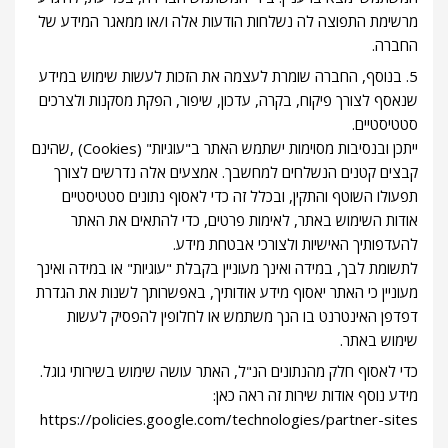
מרשימת התפוצה לה נשלחות הודעות אלה ו/או ממאגר המידע של
החברה.
5. בנוסף, החברה שומרת לעצמה את הזכות לעשות שימוש במידע
שנאסף לצורך פיקוח, בקרה, עדכון, שיפור, הפקת מסקנות ולצרכים
סטטיסטיים.
ייתכן ובנסיבות מסוימות ישתמש האתר ב"עוגיות" (Cookies) ,שהינם
קבצים קטנים הנשלחים למחשבך. אמצעים אלה נדרשים לצורך
תפעולו השוטף והתקין, ובכלל זה כדי לאסוף נתונים סטטיסטיים
אודות השימוש באתר, לאימות פרטים, כדי להתאים את האתר
להעדפותיך האישיות ולצורכי אבטחת מידע.
לתשומת לבך, במידה ואינך מעוניין בקבלת "עוגיות" או במידה ואינך
מעוניין כי האתר יאסוף מידע אודותיך, באפשרותך לשנות את הגדרת
דפדפן האינטרנט בו הנך משתמש או לחלופין להפסיק לעשות
שימוש באתר.
כדי לאסוף חלק מהנתונים הנ"ל, האתר עושה שימוש בשירותי גוגל.
מידע נוסף אודות שירות זה ראה כאן:
https://policies.google.com/technologies/partner-sites