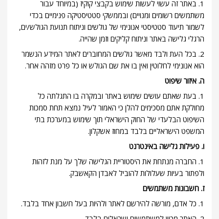
1. באתר זה עשוי לעשות שימוש בקבצי קוקיז (במיוחד עבור
משתמשים רשומים ומנויים) ובממשקי סטטיסטיקה פנימיים בכדי
לשמור תיעוד סטטיסטי אנונימי של גולשים וניתוח תנועת הגולש/ים,
הרגלי גלישה באתר וניתוח קליקים וזמן שהייה.
2. בכל העת ולבד מאשר גולשים המחוברים לאתר המידע הנשמר
הוא אנונימי לחלוטין ואין בו את שם הגולש או כל פרט מזהה אחר.
ה. איזור שיפוט
1. בעת שאתם עושים שימוש באתר ובמקרה בו התגלתה כל
מחולקת אתם מסכימים להלן כי האמור לעיל נמצא תחת סמכות
השיפוט הבלעדי של החוק הישראלי תוך שימוש במערכת בתי
המשפט הישראליים בלבד במחוז אשקלון.
ו. פעילות גלישה באינטרנט
1. החברה מנתחת את היסטוריית הגלישה שלך על מנת לזהות
ולפתור בעיות שעלולות להוביל לאבדן הקאשבק.
ז. חשבונות משתמשים
1. כל אדם, מורשה להירשם לאתר ולהיות בעל חשבון אחד בלבד.
2. האתר מכוון למשתמשים ישראלים בלבד.