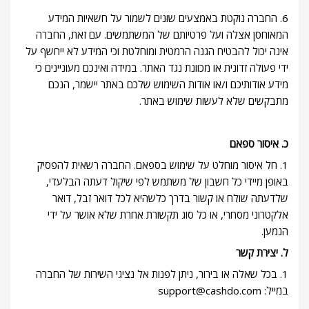
6. החברה נוקטת באמצעים שונים לשמור על חשאיות המידע
המאוחסן אצלה ועל פרטיותם של המשתמשים. עם זאת, החברה
אינה יכול להבטיח הגנה הרמטית ומוחלטת וכי המידע לא ייחשף על
ידי פעולה זדונית או מכוונת נגד האתר. במידה ואינכם מעוניינים כי
מידע אודותיכם ו/או אודות השימוש שלכם באתר יישמר, הנכם
מתבקשים שלא לעשות שימוש באתר.
כ. איסור ספאם
1. חל איסור מוחלט על שימוש בספאם. החברה רשאית להפסיק
באופן מיידי כל חשבון של משתמש לפי שיקול דעתה הבלעדי,
שלדעתה שולח או קשור בדרך כלשהיא לכל דואר זבל, דואר
אלקטרוני מסחרי, ‫או כל סוג תקשורת אחרת שלא אושר על ידי
הנמען.‬‬
ל. יצירת קשר
1. בכל שאלה או בירור, ניתן לפנות אל נציגי השירות של החברה
במייל:
support@cashdo.com