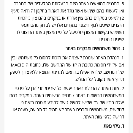
5. התכנים המוצעים באתר הינם בבעלותם הבלעדית של החברה
ואין לעשות בהם שימוש אשר נוגד את האמור בתקנון זה (ראה סעיף
2) למעט במקרים בהם צוין אחרת או במקרים בהם צוין כי זכויות
היוצרים שייכים לגוף חיצוני. במקרים אלו יש לבדוק מהם תנאי
השימוש בקישור המצורף ולפעול על פי המצוין באתר החיצוני לו
שייכים התכנים.
ג. ניהול משתמשים ומבקרים באתר
1. הנהלת האתר שומרת לעצמה את הזכות לחסום כל משתמש ובין
אם על ידי חסימת כתובת ה IP של המחשב שלו, כתובת ה MACID
של המחשב שלו או אפילו בהתאם למדינת המוצא ללא צורך לספק
תירוץ אשר מקובל על הגולש.
2. צוות האתר / הנהלת האתר יעשה כל שביכולתו להגן על פרטי
המשתמשים הרשומים באתר / מנויים הרשומים באתר. במקרים בהם
יעלה בידיו של צד שלישי להשיג גישה למידע מוסכם בזאת כי
לגולשים, משתמשים וחברים באתר לא תהיה כל תביעה, טענה או
דרישה כלפי צוות האתר.
ד. גילוי נאות