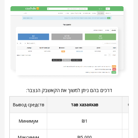
דרכים בהם ניתן למשוך את הקאשבק הנצבר:
Вывод средств
тав хазаяхав
банк
Минимум
₪
1
₪
50
Максимум
₪5,000
нет