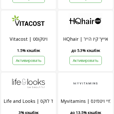
HQhair | אייץ' קיו הייר
Vitacost | ויטקוסט
1.5% кэшбэк
до 5.3% кэшбэк
Активировать
Активировать
Myvitamins | מיי ויטמינס
Life and Looks | לייף אנד לוקס
3% кэшбэк
до 13.5% кэшбэк