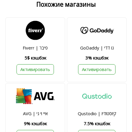
Похожие магазины
GoDaddy | גו דדי
Fiverr | פיבר
5$ кэшбэк
3% кэшбэк
Активировать
Активировать
Qustodio | קיוסטודיו
AVG | איי וי גי
9% кэшбэк
7.5% кэшбэк