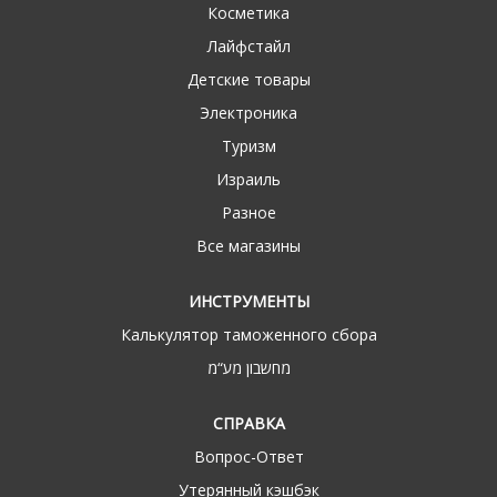
Косметика
Лайфстайл
Детские товары
Электроника
Туризм
Израиль
Разное
Все магазины
ИНСТРУМЕНТЫ
Калькулятор таможенного сбора
מחשבון מע“מ
СПРАВКА
Вопрос-Ответ
Утерянный кэшбэк