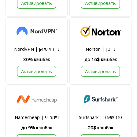
Активировать
Активировать
Norton | נורטון
NordVPN | נורד וי פי אן
30% кэшбэк
до 16$ кэшбэк
Активировать
Активировать
Surfshark | סרפשארק
Namecheap | ניימצ'יפ
до 9% кэшбэк
20$ кэшбэк