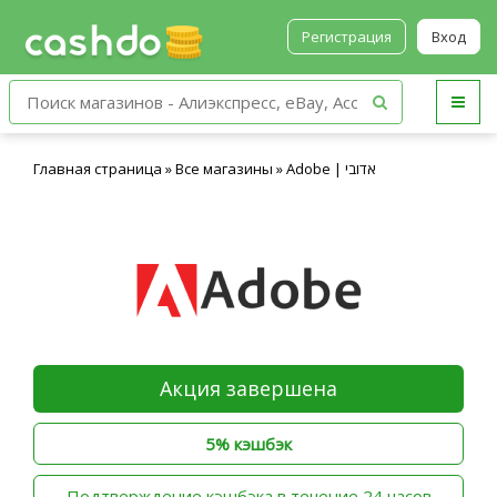
Регистрация
Вход
Главная страница
»
Все магазины
»
Adobe | אדובי
Акция завершена
5% кэшбэк
‫Подтверждение кэшбэка в течение 24 часов