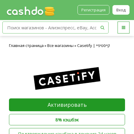
Регистрация
Вход
Главная страница
»
Все магазины
»
Casetify | קייסטיפיי
Активировать
8% кэшбэк
‫Подтверждение кэшбэка в течение 24 часов