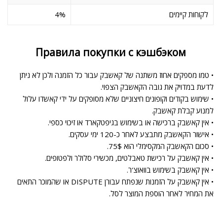
לקוחות קיימים
4%
Правила покупки с кэшбэком
• טמו מספקים אחוז משתנה של קאשבק עבור כל הזמנה ולכן לא ניתן
לדעת במדויק את גובה הקאשבק הצפוי.
• שימוש בקודים וקופונים חיצוניים שלא מסופקים על ידי קאשדו עלול
למנוע קבלת קאשבק.
• אין קאשבק ברכישה או בשימוש בגיפטקארד או זיכוי כספי.
• אישור הקאשבק מתבצע לאחר כ-120 ימי עסקים.
• סכום הקאשבק המקסימלי הוא 75$.
• אין קאשבק על רכישת טאבלטים, מכשירי סלולר ולפטופים.
• אין קאשבק בשימוש בוואוצ'ר.
• אין קאשבק על הזמנות שנפתח עבורן DISPUTE או שהמוכר התאים
את המחיר לאחר הוספת המוצר לסל.