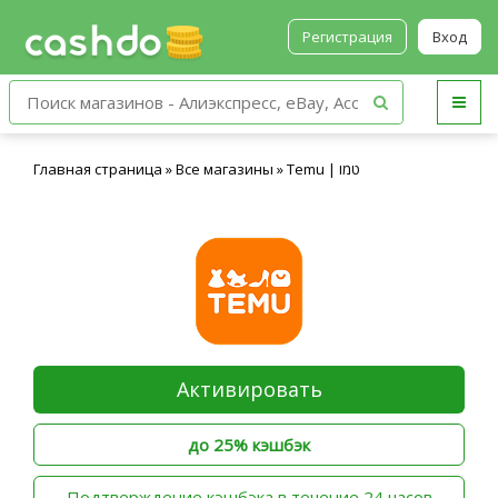
Регистрация
Вход
Temu | טמו
»
Все магазины
»
Главная страница
Активировать
до 25% кэшбэк
‫Подтверждение кэшбэка в течение 24 часов