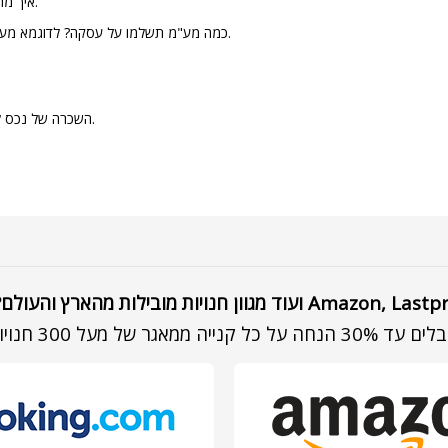
איך מחשבים מעמ? מכפילים את סכום העסקה כפול אחוז המעמ העדכני לשנת המס.
כמה מע"מ תשלמו על עסקה? לדוגמא מעמ של 18% אשר מוטל על עסקה של 1000 שקל, תצטרכו לשלם 1170 שקל.
השכרה של נכס למגורים לתקופה של עד 25 שנה, חוץ מהשכרה המיועדת לאירוח של בית מלון.
 קנייה ממאגר של מעל 300 חנויות מובילות מישראל ומהעולם.