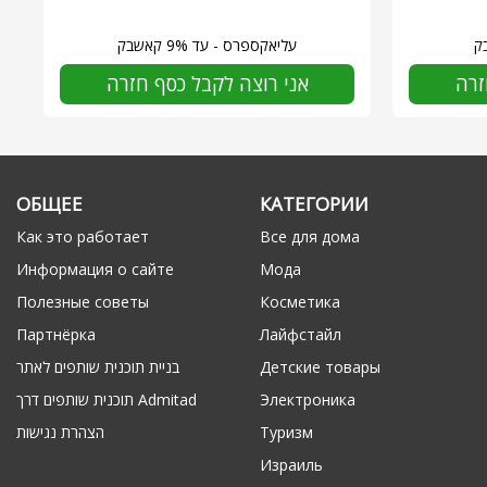
עליאקספרס - עד 9% קאשבק
זרה
אני רוצה לקבל כסף חזרה
ОБЩЕЕ
КАТЕГОРИИ
Как это работает
Все для дома
Информация о сайте
Мода
Полезные советы
Косметика
Партнёрка
Лайфстайл
Детские товары
בניית תוכנית שותפים לאתר
Электроника
תוכנית שותפים דרך Admitad
Туризм
הצהרת נגישות
Израиль