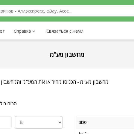
ает
Справка
Связаться с нами
מחשבון מע“מ
מחשבון מע“מ - הכניסו מחיר או את המע"מ והמחשבון 
סכום כול
סכום
НДС