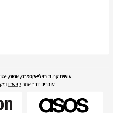
עושים קניות באליאקספרס, אסוס, Amazon, Lastprice ועוד מגוון חנויות מובילות מהארץ והעולם? מהיום לא קונים בלי לעבור
עוברים דרך אתר
קאשדו
ומקבלים עד 30% הנחה על כל