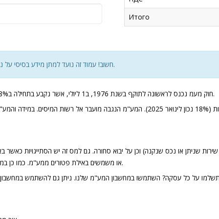
Итого
חשוב! עמוד זה נועד למתן מידע בסיסי על נושא המע"מ ואינו מיועד להחליף ייעוץ מקצועי שניתן על ידי יועץ מס מוסמך.
חוק מעמ נכנס לראשונה לתוקף בשנת 1976, ב1 ליולי, אשר נקבע בתחילה ב8%. מאז ועד היום, שונה המע"מ 17 פעמים, כאשר הוא נע מ8% ועד ל18% כיום.
כעוסק מורשה, המעמ נגבה כחלק ממחיר העסקה אשר משולם על ידי הלקוחות (18% נכון לינואר 2025
ות שניתן או נכס שנקנה) וכן על יבוא סחורה. גם למס זה יש הסתייגויות כאשר בא
או משמשים באילת פטורים ממע"מ. כמו כן במידה ואתם טסים לחו"ל ועוברים בדיוטי פרי, גם שם המוצרים יהיו פטורים ממעמ.