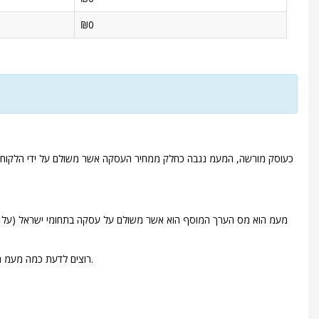
₪
0
מעמ הוא
מס הערך המוסף
הוא אשר משולם על עסקה בתחומי ישראל (על שיר
רוצים לדעת כמה מעמ תשלמו על כל עסקה? השתמשו במחשבון המע"מ שלנו. ניתן גם להשתמש במחשבון מעמ הפוך - מזינים את המס ששילמתם ומקבלים את המחיר ללא רכיב המעמ.