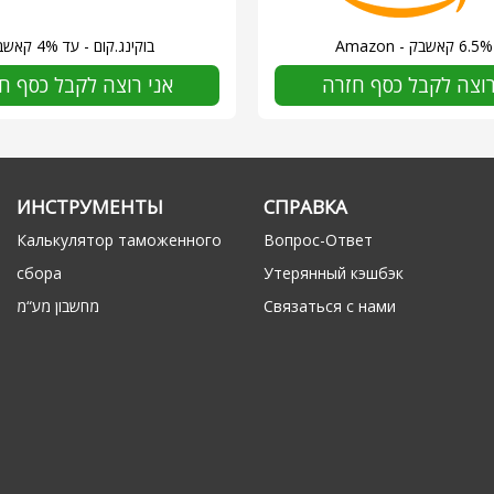
ק
בוקינג.קום - עד 4% קאשבק
רוצה לקבל כסף חזרה
אני רוצה לקבל כסף ח
ИНСТРУМЕНТЫ
СПРАВКА
Калькулятор таможенного
Вопрос-Ответ
сбора
Утерянный кэшбэк
Связаться с нами
מחשבון מע“מ