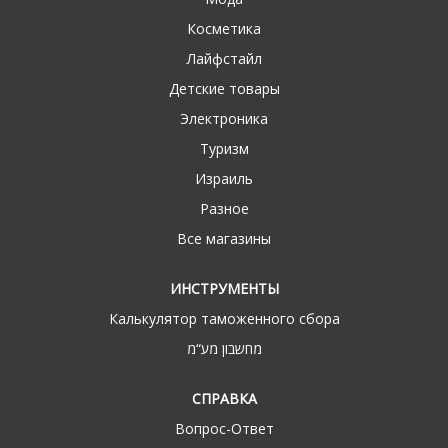
Косметика
Лайфстайл
Детские товары
Электроника
Туризм
Израиль
Разное
Все магазины
ИНСТРУМЕНТЫ
Калькулятор таможенного сбора
מחשבון מע“מ
СПРАВКА
Вопрос-Ответ