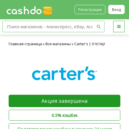
Регистрация
Вход
Главная страница
»
Все магазины
»
Carter's | קארטרס
Акция завершена
0.5% кэшбэк
‫Подтверждение кэшбэка в течение 24 часов