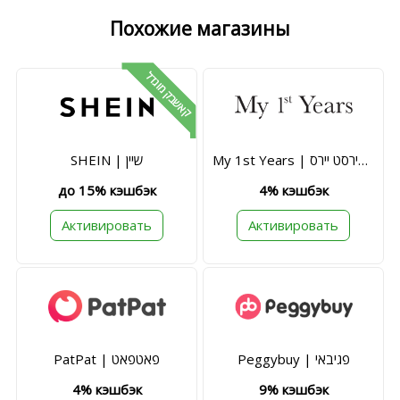
Похожие магазины
קאשבק מוגדל
My 1st Years | מיי פירסט יירס
SHEIN | שיין
до 15% кэшбэк
4% кэшбэк
Активировать
Активировать
Peggybuy | פגיבאי
PatPat | פאטפאט
4% кэшбэк
9% кэшбэк