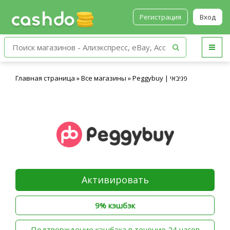
Регистрация
Вход
Главная страница
»
Все магазины
»
Peggybuy | פגיבאי
Активировать
9% кэшбэк
‫Подтверждение кэшбэка в течение 24 часов