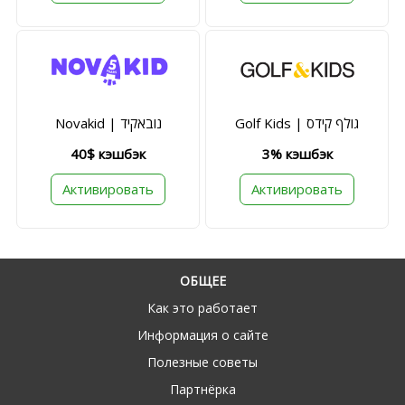
Golf Kids | גולף קידס
Novakid | נובאקיד
40$ кэшбэк
3% кэшбэк
Активировать
Активировать
ОБЩЕЕ
Как это работает
Информация о сайте
Полезные советы
Партнёрка