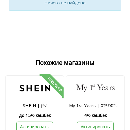
Ничего не найдено
Похожие магазины
קאשבק מוגדל
My 1st Years | מיי פירסט יירס
SHEIN | שיין
до 15% кэшбэк
4% кэшбэк
Активировать
Активировать