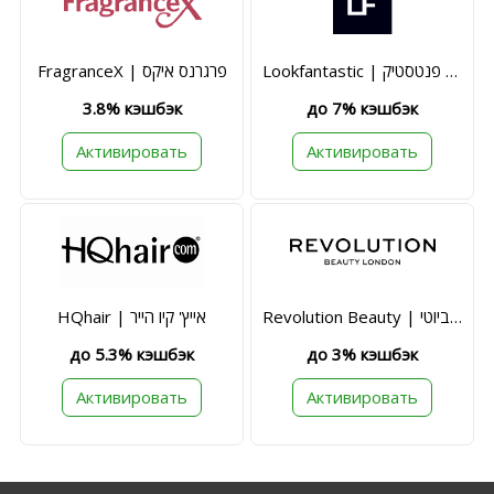
Lookfantastic | לוק פנטסטיק
FragranceX | פרגרנס איקס
3.8% кэшбэк
до 7% кэшбэк
Активировать
Активировать
Revolution Beauty | רוולושיון ביוטי
HQhair | אייץ' קיו הייר
до 5.3% кэшбэк
до 3% кэшбэк
Активировать
Активировать