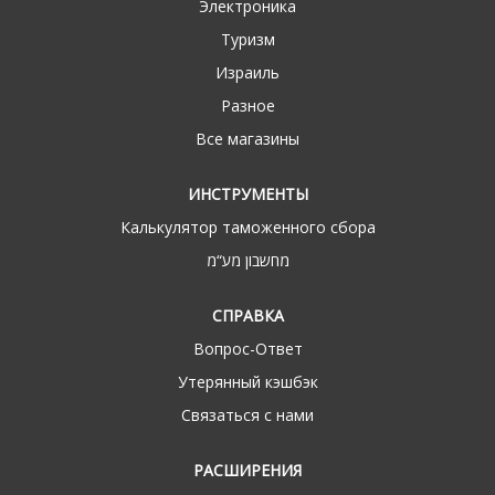
Электроника
Туризм
Израиль
Разное
Все магазины
ИНСТРУМЕНТЫ
Калькулятор таможенного сбора
מחשבון מע“מ
СПРАВКА
Вопрос-Ответ
Утерянный кэшбэк
Связаться с нами
РАСШИРЕНИЯ