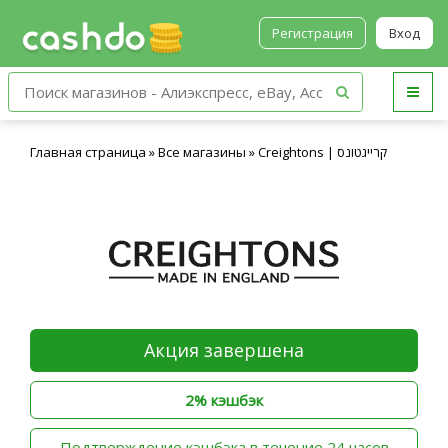
Регистрация
Вход
Главная страница
»
Все магазины
»
Creightons | קרייגטונס
Акция завершена
2% кэшбэк
‫Подтверждение кэшбэка в течение 24 часов