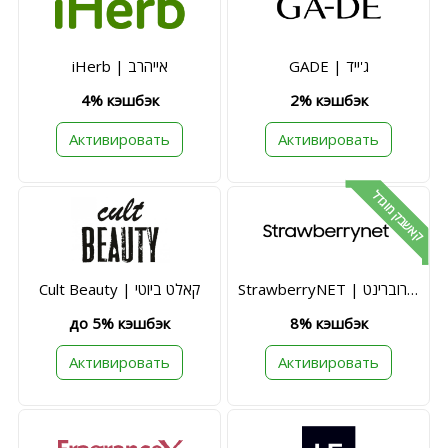
GADE | ג'ייד
iHerb | אייהרב
4% кэшбэк
2% кэшбэк
Активировать
Активировать
קאשבק מוגדל
StrawberryNET | סטרוברינט
Cult Beauty | קאלט ביוטי
до 5% кэшбэк
8% кэшбэк
Активировать
Активировать