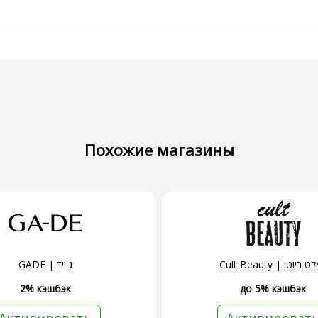
Похожие магазины
Cult Beauty | ביוטי
GADE | ג'ייד
2% кэшбэк
до 5% кэшбэк