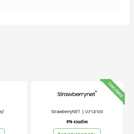
קאשבק מוגדל
StrawberryNET | סטרוברינט
קאלט 
8% кэшбэк