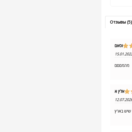
Отзывы (5)
וסאם
15.01.202
מהמםםם
אלין א
12.07.202