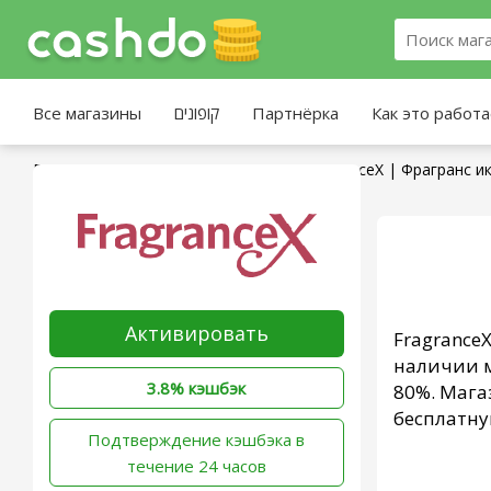
Все магазины
קופונים
Партнёрка
Как это работ
Главная страница
»
Все магазины
»
FragranceX | Фрагранс и
Активировать
Fragrance
наличии м
3.8% кэшбэк
80%. Мага
бесплатну
‫Подтверждение кэшбэка в
течение 24 часов