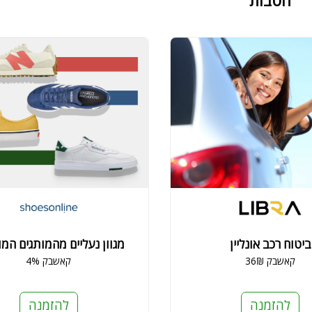
הטבות
ביטוח רכב אונליין
מגוון נעליים מהמותגים המו
36₪ קאשבק
4% קאשבק
להזמנה
להזמנה