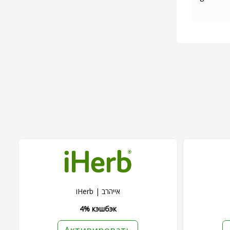
iHerb | אייהרב
4% кэшбэк