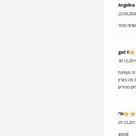
Angelina
22.05.202
gad K
30.12.201
אלי
01.12.201
good