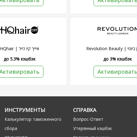
Активировать
Активироват
Revolution Beau
HQhair | אייץ' קיו הייר
до 5.3% кэшбэк
до 3% кэшбэк
Активировать
Активироват
ИНСТРУМЕНТЫ
СПРАВКА
Калькулятор таможенного
Вопрос-Ответ
сбора
Утерянный кэшбэк