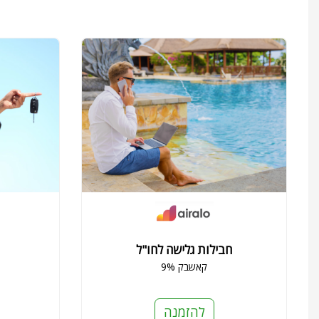
חבילות גלישה לחו"ל
9% קאשבק
להזמנה