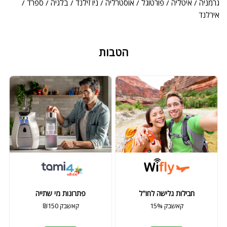
גרמניה / איטליה / פורטוגל / אוסטרליה / ניו זילנד / בלגיה / ספרד /
אירלנד
הטבות
חבילות גלישה לחו"ל
פתרונות מי שתייה
15% קאשבק
₪150 קאשבק