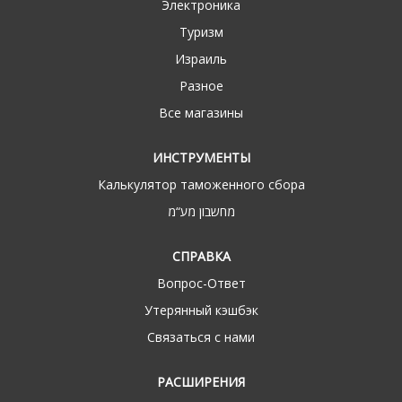
Электроника
Туризм
Израиль
Разное
Все магазины
ИНСТРУМЕНТЫ
Калькулятор таможенного сбора
מחשבון מע“מ
СПРАВКА
Вопрос-Ответ
Утерянный кэшбэк
Связаться с нами
РАСШИРЕНИЯ