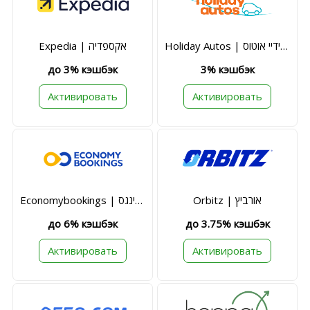
Holiday Autos | הולידיי אוטוס
Expedia | אקספדיה
до 3% кэшбэк
3% кэшбэк
Активировать
Активировать
Orbitz | אורביץ
Economybookings | אקונומי בוקינגס
до 6% кэшбэк
до 3.75% кэшбэк
Активировать
Активировать