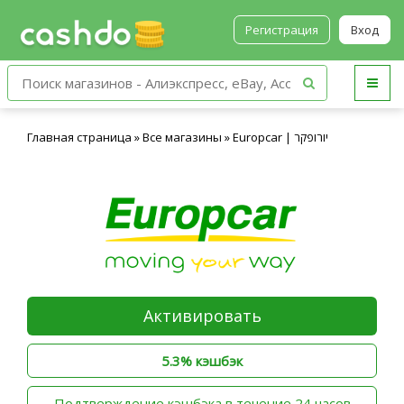
Регистрация
Вход
Главная страница
»
Все магазины
»
Europcar | יורופקר
Активировать
5.3% кэшбэк
‫Подтверждение кэшбэка в течение 24 часов