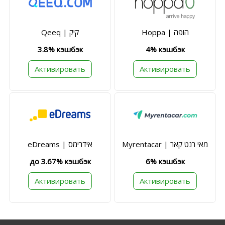
Hoppa | הופה
Qeeq | קיק
3.8% кэшбэк
4% кэшбэк
Активировать
Активировать
Myrentacar | מאי רנט קאר
eDreams | אידרימס
до 3.67% кэшбэк
6% кэшбэк
Активировать
Активировать