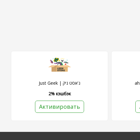
Just Geek | ג'אסט גיק
2% кэшбэк
Активировать