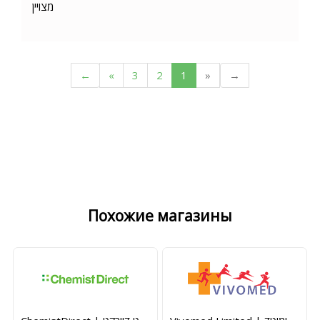
מצויין
←
»
3
2
1
«
→
Похожие магазины