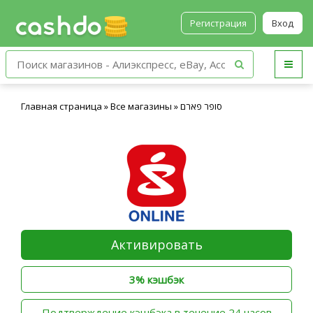
Регистрация
Вход
Главная страница
»
Все магазины
»
סופר פארם
Активировать
3% кэшбэк
‫Подтверждение кэшбэка в течение 24 часов