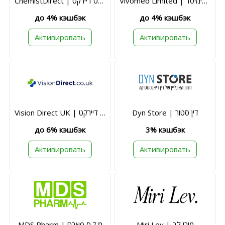
Vivomed Limited | ויוומד לימיטד
ChemistDirect | כמיסט דיירקט
до 4% кэшбэк
до 4% кэшбэк
Активировать
Активировать
Dyn Store | דין סטור
Vision Direct UK | וויז'ן דיירקט
до 6% кэшбэк
3% кэшбэк
Активировать
Активировать
Miri Lev | מירי לב
MDS Pharm | מ.ד.ס פארם