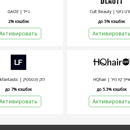
Cult Beauty | ביוטי
GADE | ג'ייד
2% кэшбэк
до 5% кэшбэк
Активировать
Активироват
HQhair | ייץ' קיו הייר
Lookfantastic | לוק פנטסטיק
до 7% кэшбэк
до 5.3% кэшбэк
Активировать
Активироват