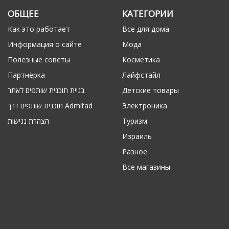
ОБЩЕЕ
КАТЕГОРИИ
Как это работает
Все для дома
Информация о сайте
Мода
Полезные советы
Косметика
Партнёрка
Лайфстайл
בניית תוכנית שותפים לאתר
Детские товары
תוכנית שותפים דרך Admitad
Электроника
הצהרת נגישות
Туризм
Израиль
Разное
Все магазины