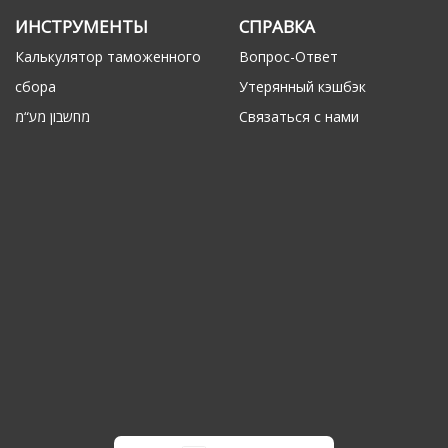
ИНСТРУМЕНТЫ
СПРАВКА
Калькулятор таможенного
Вопрос-Ответ
сбора
Утерянный кэшбэк
מחשבון מע“מ
Связаться с нами