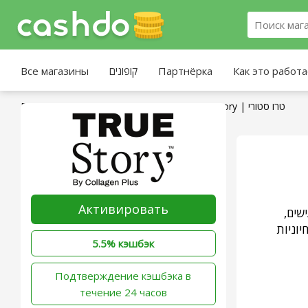
Все магазины
קופונים
Партнёрка
Как это работ
Главная страница
»
Все магазины
»
True Story | טרו סטורי
Активировать
True 
וניות
5.5% кэшбэк
‫Подтверждение кэшбэка в
течение 24 часов