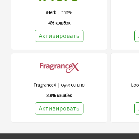
iHerb | אייהרב
4% кэшбэк
Активировать
FragranceX | פרגרנס איקס
3.8% кэшбэк
Активировать