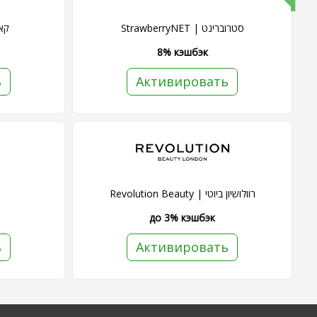
StrawberryNET | סטרוברינט
קאלט 
8% кэшбэк
ь
Активировать
Revolution Beauty | רוולושיון ביוטי
א
до 3% кэшбэк
ь
Активировать