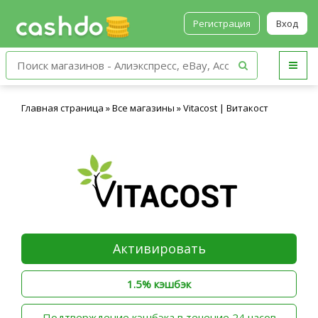
Регистрация
Вход
Главная страница
»
Все магазины
»
Vitacost | Витакост
Активировать
1.5% кэшбэк
‫Подтверждение кэшбэка в течение 24 часов