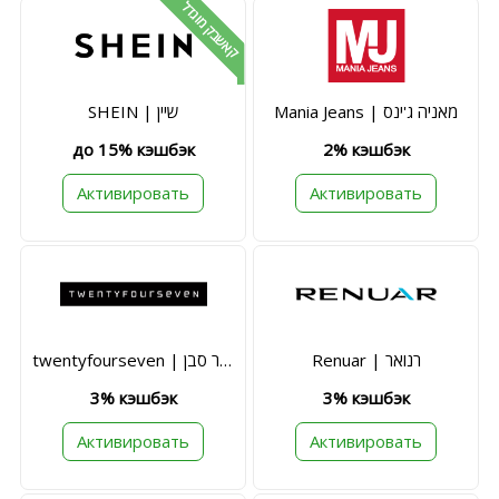
קאשבק מוגדל
Mania Jeans | מאניה ג'ינס
SHEIN | שיין
до 15% кэшбэк
2% кэшбэк
Активировать
Активировать
Renuar | רנואר
twentyfourseven | טוונטי פור סבן
3% кэшбэк
3% кэшбэк
Активировать
Активировать