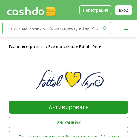
Регистрация
Вход
Главная страница
»
Все магазины
»
Fattal | פתאל
Активировать
2% кэшбэк
‫Подтверждение кэшбэка в течение 24 часов