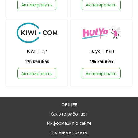
Активировать
Активировать
Hulyo | חוליו
Kiwi | קיווי
2% кэшбэк
1% кэшбэк
Активировать
Активировать
ОБЩЕЕ
Как это работает
Информация о сайте
Полезные советы