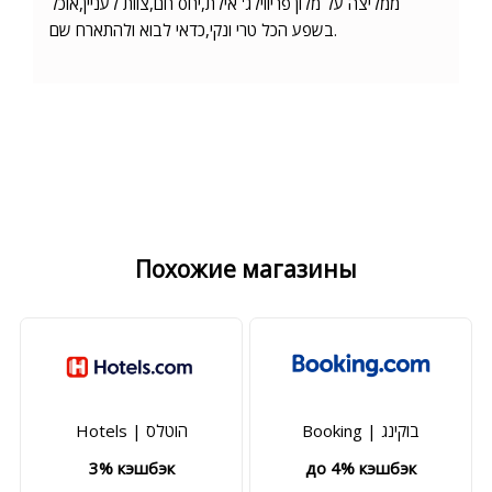
ממליצה על מלון פריווילג' אילת,יחס חם,צוות לעניין,אוכל
בשפע הכל טרי ונקי,כדאי לבוא ולהתארח שם.
Похожие магазины
Booking | בוקינג
Hotels | הוטלס
3% кэшбэк
до 4% кэшбэк