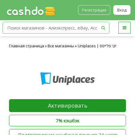
Регистрация
Вход
Главная страница
»
Все магазины
»
Uniplaces | יוני פלייסס
Активировать
7% кэшбэк
‫Подтверждение кэшбэка в течение 24 часов