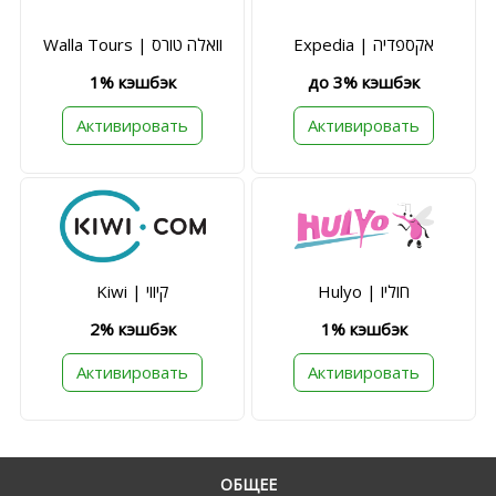
Expedia | אקספדיה
Walla Tours | וואלה טורס
1% кэшбэк
до 3% кэшбэк
Активировать
Активировать
Hulyo | חוליו
Kiwi | קיווי
2% кэшбэк
1% кэшбэк
Активировать
Активировать
ОБЩЕЕ