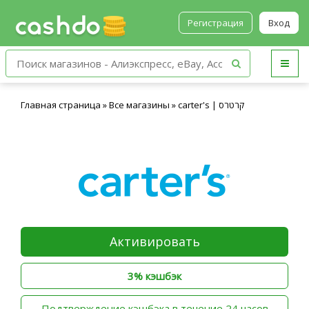
Регистрация
Вход
Главная страница
»
Все магазины
»
carter's | קרטרס
Активировать
3% кэшбэк
‫Подтверждение кэшбэка в течение 24 часов