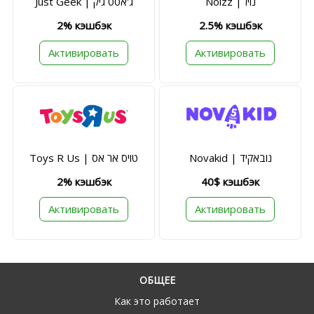
Just Geek | ג'אסט גיק
Noizz | נויז
2% кэшбэк
2.5% кэшбэк
Активировать
Активировать
Toys R Us | טויס אר אס
Novakid | נובאקיד
2% кэшбэк
40$ кэшбэк
Активировать
Активировать
ОБЩЕЕ
Как это работает