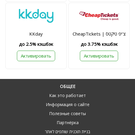
KKday
CheapTickets | צ'יפ טיקטס
до 2.5% кэшбэк
до 3.75% кэшбэк
Активировать
Активировать
ОБЩЕЕ
Как это работает
Информация о сайте
Полезные советы
Партнёрка
בניית תוכנית שותפים לאתר