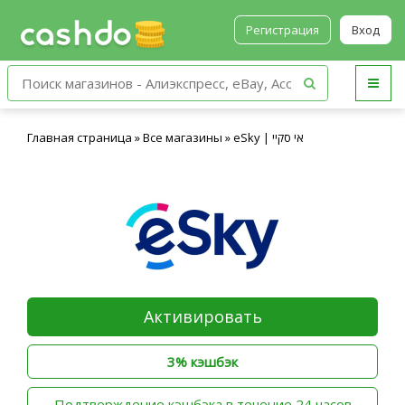
Регистрация
Вход
Главная страница
»
Все магазины
»
eSky | אי סקיי
Активировать
3% кэшбэк
‫Подтверждение кэшбэка в течение 24 часов