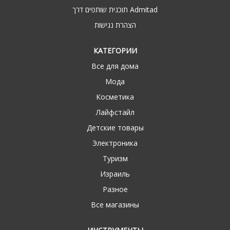
תוכנית שותפים דרך Admitad
הצהרת נגישות
КАТЕГОРИИ
Все для дома
Мода
Косметика
Лайфстайл
Детские товары
Электроника
Туризм
Израиль
Разное
Все магазины