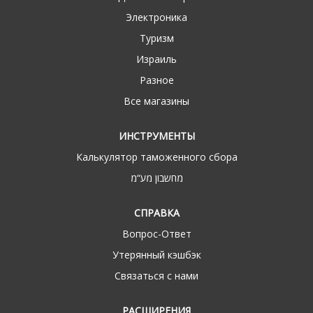
Электроника
Туризм
Израиль
Разное
Все магазины
ИНСТРУМЕНТЫ
Калькулятор таможенного сбора
מחשבון מע“מ
СПРАВКА
Вопрос-Ответ
Утерянный кэшбэк
Связаться с нами
РАСШИРЕНИЯ