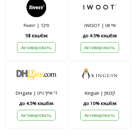
IWOOT | איי ווט
Fiverr | פיבר
5$ кэшбэк
до 4.5% кэшбэк
Активировать
Активировать
Kinguin | קינגווין
DHgate | די אייץ' גייט
до 4.5% кэшбэк
до 10% кэшбэк
Активировать
Активировать