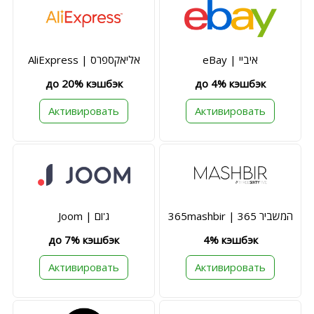
eBay | איביי
AliExpress | אליאקספרס
до 20% кэшбэк
до 4% кэшбэк
Активировать
Активировать
365mashbir | המשביר 365
Joom | ג'ום
до 7% кэшбэк
4% кэшбэк
Активировать
Активировать