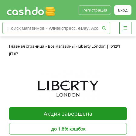
Регистрация
Вход
Главная страница
»
Все магазины
»
Liberty London | ליברטי
לונדון
Акция завершена
до 1.8% кэшбэк