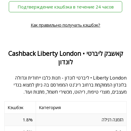
‫Подтверждение кэшбэка в течение 24 часов
Как правильно получать кэшбэк?
Cashback Liberty London • קאשבק ליברטי
לונדון
Liberty London • ליברטי לונדון - חנות כלבו ייחודית וגדולה
בלונדון הממוקמת ברחוב ריג'נט המפורסם בה ניתן למצוא בגדי
מעצבים, מוצרי טיפוח, ריהוט, מכשירי חשמל, מתנות ועוד.
Кэшбэк
Категория
1.8%
הזמנה רגילה