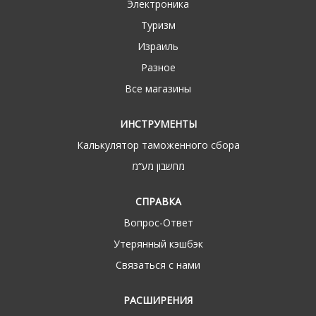
Электроника
Туризм
Израиль
Разное
Все магазины
ИНСТРУМЕНТЫ
Калькулятор таможенного сбора
מחשבון מע“מ
СПРАВКА
Вопрос-Ответ
Утерянный кэшбэк
Связаться с нами
РАСШИРЕНИЯ