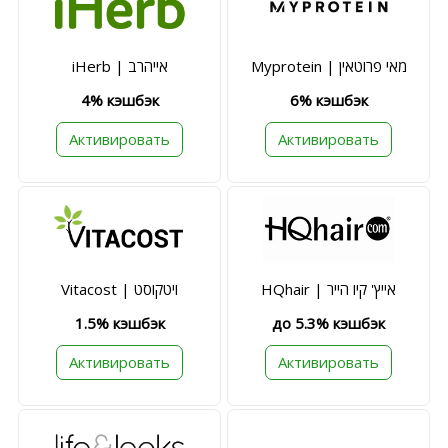
Myprotein | מאי פרוטאין
iHerb | אייהרב
4% кэшбэк
6% кэшбэк
Активировать
Активировать
HQhair | אייץ' קיו הייר
Vitacost | ויטקוסט
1.5% кэшбэк
до 5.3% кэшбэк
Активировать
Активировать