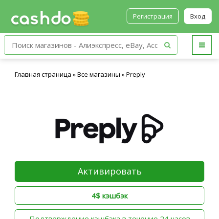
Регистрация
Вход
Главная страница
»
Все магазины
»
Preply
Активировать
4$ кэшбэк
‫Подтверждение кэшбэка в течение 24 часов