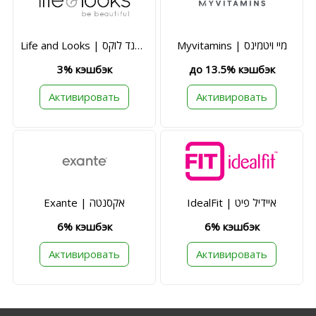
Myvitamins | מיי ויטמינס
Life and Looks | לייף אנד לוקס
3% кэшбэк
до 13.5% кэшбэк
Активировать
Активировать
IdealFit | איידיל פיט
Exante | אקסנטה
6% кэшбэк
6% кэшбэк
Активировать
Активировать