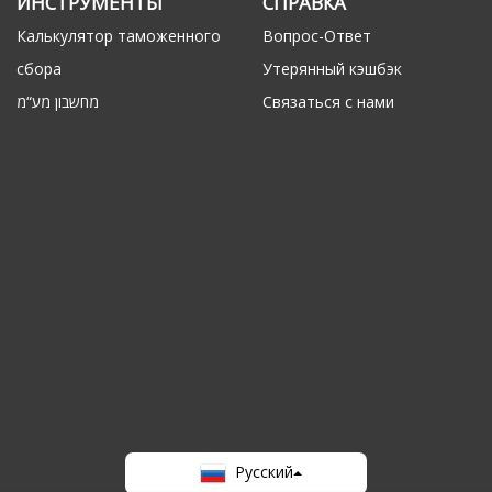
ИНСТРУМЕНТЫ
СПРАВКА
Калькулятор таможенного
Вопрос-Ответ
сбора
Утерянный кэшбэк
מחשבון מע“מ
Связаться с нами
Русский