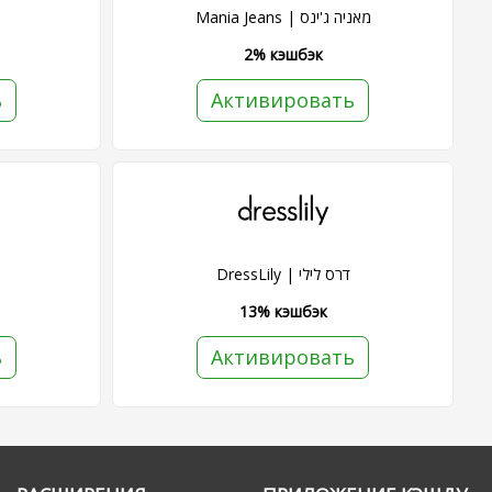
Mania Jeans | מאניה ג'ינס
2% кэшбэк
ь
Активировать
DressLily | דרס לילי
13% кэшбэк
ь
Активировать