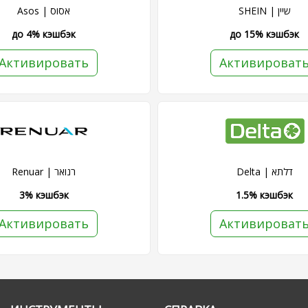
SHEIN | שיין
Asos | אסוס
до 4% кэшбэк
до 15% кэшбэк
Активировать
Активироват
Delta | דלתא
Renuar | רנואר
3% кэшбэк
1.5% кэшбэк
Активировать
Активироват