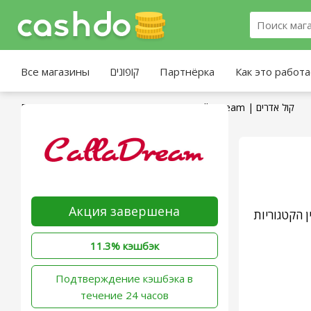
Все магазины
קופונים
Партнёрка
Как это работ
Главная страница
»
Все магазины
»
CallaDream | קול אדרים
Акция завершена
CallaDream (
11.3% кэшбэк
‫Подтверждение кэшбэка в
течение 24 часов