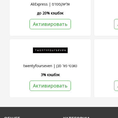
AliExpress | אליאקספרס
до 20% кэшбэк
Активировать
twentyfourseven | טוונטי פור סבן
3% кэшбэк
Активировать