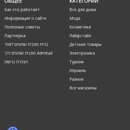
ОБЩЕЕ
КАТЕГОРИИ
Как это работает
Все для дома
Информация о сайте
Мода
Полезные советы
Косметика
Партнёрка
Лайфстайл
בניית תוכנית שותפים לאתר
Детские товары
תוכנית שותפים דרך Admitad
Электроника
הצהרת נגישות
Туризм
Израиль
Разное
Все магазины