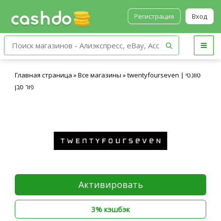
Регистрация
Вход
Главная страница
»
Все магазины
»
twentyfourseven | טוונטי
פור סבן
Активировать
3% кэшбэк