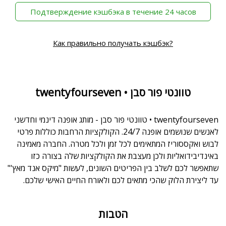
‫Подтверждение кэшбэка в течение 24 часов
Как правильно получать кэшбэк?
twentyfourseven • טוונטי פור סבן
twentyfourseven • טוונטי פור סבן - מותג אופנה דינמי וחדשני
לאנשים שנושמים אופנה 24/7. הקולקציות הרחבות כוללות פרטי
לבוש ואקססוריז המתאימים לכל זמן ולכל מטרה. החברה מאמינה
באינדיבידואליות ולכן מעצבת את הקולקציות שלה בצורה כזו
שתאפשר לכם לשלב בין הפריטים השונים, לעשות "מיקס אנד מאץ'"
עד ליצירת הלוק שהכי מתאים לכם ולאורח החיים האישי שלכם.
הטבות