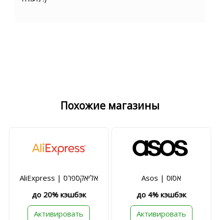
Похожие магазины
Asos | אסוס
AliExpress | אליאקספרס
до 20% кэшбэк
до 4% кэшбэк
Активировать
Активировать