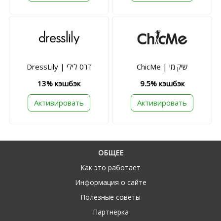
ChicMe | שיק מי
DressLily | דרס לילי
13% кэшбэк
9.5% кэшбэк
Активировать
Активировать
ОБЩЕЕ
Как это работает
Информация о сайте
Полезные советы
Партнёрка