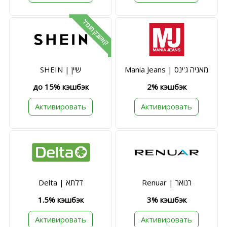
קאשבק מוגדל
Mania Jeans | מאניה ג'ינס
SHEIN | שיין
до 15% кэшбэк
2% кэшбэк
Активировать
Активировать
Renuar | רנואר
Delta | דלתא
1.5% кэшбэк
3% кэшбэк
Активировать
Активировать