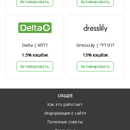
Активировать
Активировать
DressLily | דרס לילי
Delta | דלתא
1.5% кэшбэк
13% кэшбэк
Активировать
Активировать
ОБЩЕЕ
Как это работает
Информация о сайте
Полезные советы