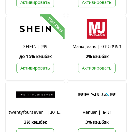
Активировать
Активировать
קאשבק מוגדל
Mania Jeans | מאניה ג'ינס
SHEIN | שיין
до 15% кэшбэк
2% кэшбэк
Активировать
Активировать
Renuar | רנואר
twentyfourseven | טוונטי פור סבן
3% кэшбэк
3% кэшбэк