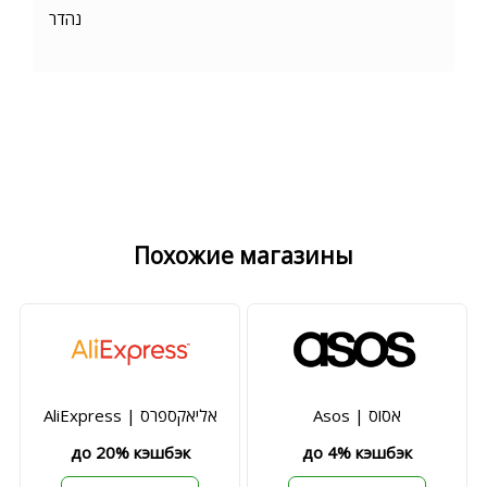
נהדר
Похожие магазины
Asos | אסוס
AliExpress | אליאקספרס
до 20% кэшбэк
до 4% кэшбэк