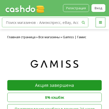
Регистрация
Вход
Главная страница
»
Все магазины
»
Gamiss | Гамис
Акция завершена
8% кэшбэк
‫Подтверждение кэшбэка в течение 24 часов