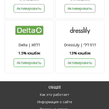
Активировать
Активировать
DressLily | דרס לילי
Delta | דלתא
1.5% кэшбэк
13% кэшбэк
Активировать
Активировать
ОБЩЕЕ
Как это работает
Информация о сайте