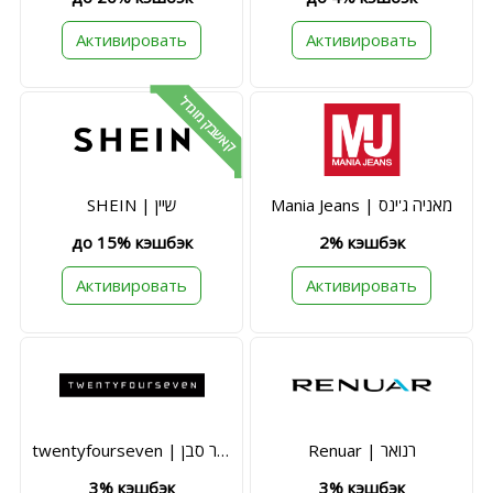
Активировать
Активировать
קאשבק מוגדל
Mania Jeans | מאניה ג'ינס
SHEIN | שיין
до 15% кэшбэк
2% кэшбэк
Активировать
Активировать
Renuar | רנואר
twentyfourseven | טוונטי פור סבן
3% кэшбэк
3% кэшбэк