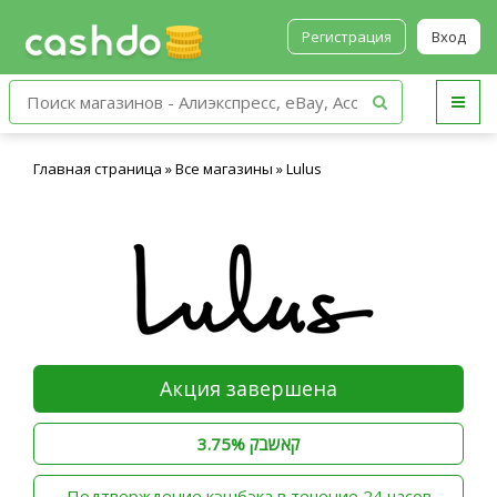
Регистрация
Вход
Главная страница
»
Все магазины
»
Lulus
Акция завершена
3.75% קאשבק
‫Подтверждение кэшбэка в течение 24 часов