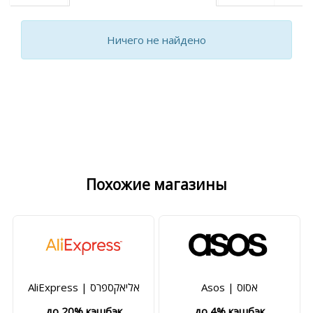
Ничего не найдено
Похожие магазины
Asos | אסוס
AliExpress | אליאקספרס
до 20% кэшбэк
до 4% кэшбэк