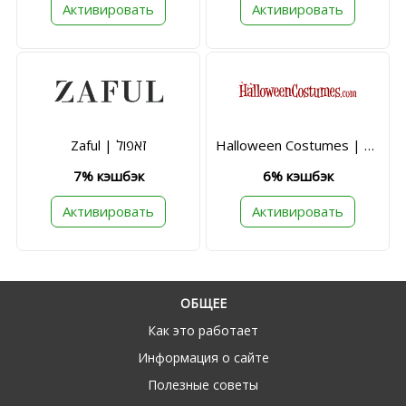
Активировать
Активировать
Halloween Costumes | הלווין קוסטיומס
Zaful | זאפול
7% кэшбэк
6% кэшбэк
Активировать
Активировать
ОБЩЕЕ
Как это работает
Информация о сайте
Полезные советы