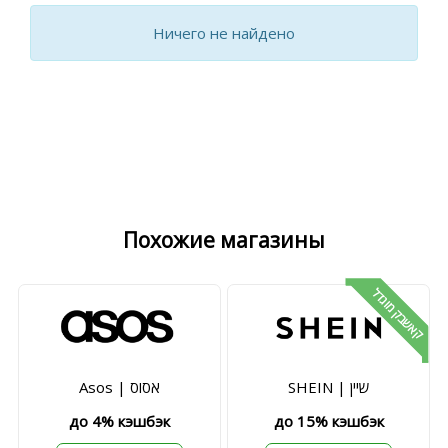
Ничего не найдено
Похожие магазины
קאשבק מוגדל
SHEIN | שיין
Asos | אסוס
до 4% кэшбэк
до 15% кэшбэк