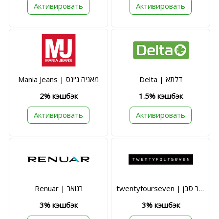
Активировать
Активировать
Delta | דלתא
Mania Jeans | מאניה ג'ינס
2% кэшбэк
1.5% кэшбэк
Активировать
Активировать
twentyfourseven | טוונטי פור סבן
Renuar | רנואר
3% кэшбэк
3% кэшбэк