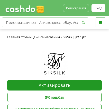
Регистрация
Вход
Главная страница
»
Все магазины
»
SikSilk | סיק סילק
Активировать
3% кэшбэк
‫Подтверждение кэшбэка в течение 24 часов