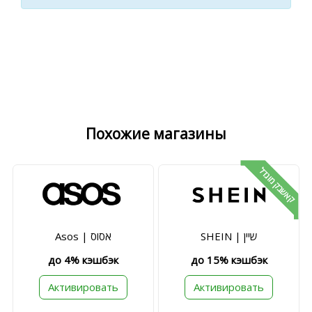
Похожие магазины
קאשבק מוגדל
SHEIN | שיין
Asos | אסוס
до 4% кэшбэк
до 15% кэшбэк
Активировать
Активировать