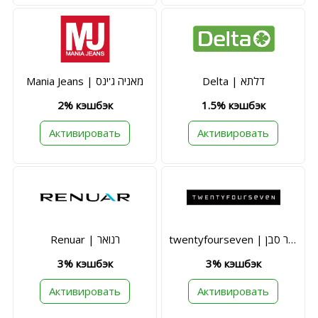
Delta | דלתא
Mania Jeans | מאניה ג'ינס
2% кэшбэк
1.5% кэшбэк
Активировать
Активировать
twentyfourseven | טוונטי פור סבן
Renuar | רנואר
3% кэшбэк
3% кэшбэк
Активировать
Активировать