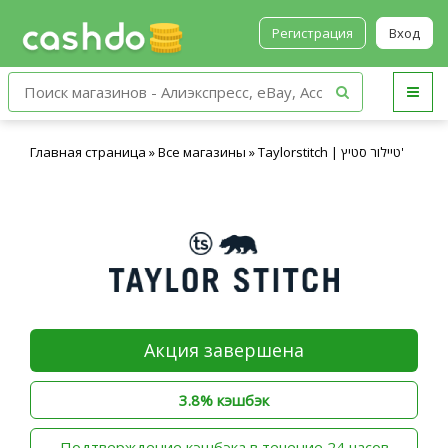
Регистрация
Вход
Главная страница
»
Все магазины
»
Taylorstitch | טיילור סטיץ'
Акция завершена
3.8% кэшбэк
‫Подтверждение кэшбэка в течение 24 часов