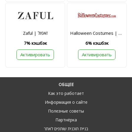
Halloween Costumes | הלווין קוסטיומס
Zaful | זאפול
7% кэшбэк
6% кэшбэк
Активировать
Активировать
ОБЩЕЕ
Как это работает
Информация о сайте
Полезные советы
Партнёрка
בניית תוכנית שותפים לאתר