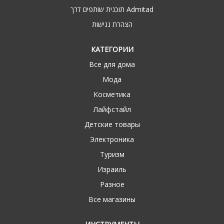
תוכנית שותפים דרך Admitad
הצהרת נגישות
КАТЕГОРИИ
Все для дома
Мода
Косметика
Лайфстайл
Детские товары
Электроника
Туризм
Израиль
Разное
Все магазины