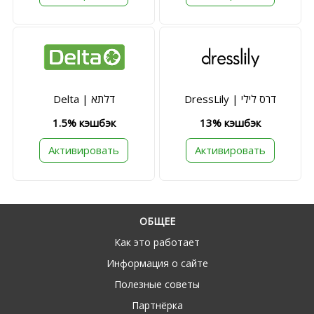
DressLily | דרס לילי
Delta | דלתא
1.5% кэшбэк
13% кэшбэк
Активировать
Активировать
ОБЩЕЕ
Как это работает
Информация о сайте
Полезные советы
Партнёрка