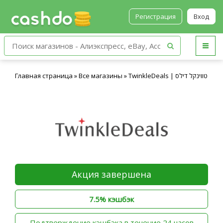
Регистрация
Вход
Главная страница
»
Все магазины
»
TwinkleDeals | טווינקל דילס
Акция завершена
7.5% кэшбэк
‫Подтверждение кэшбэка в течение 24 часов