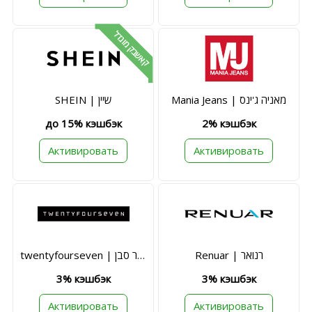
קאשבק מוגדל
Mania Jeans | מאניה ג'ינס
SHEIN | שיין
до 15% кэшбэк
2% кэшбэк
Активировать
Активировать
Renuar | רנואר
twentyfourseven | טוונטי פור סבן
3% кэшбэк
3% кэшбэк
Активировать
Активировать