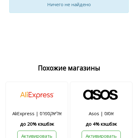
Ничего не найдено
Похожие магазины
Asos | אסוס
AliExpress | אליאקספרס
до 20% кэшбэк
до 4% кэшбэк
Активировать
Активировать