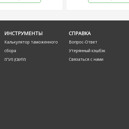
ИНСТРУМЕНТЫ
СПРАВКА
Калькулятор таможенного
Вопрос-Ответ
сбора
Утерянный кэшбэк
מחשבון מע“מ
Связаться с нами