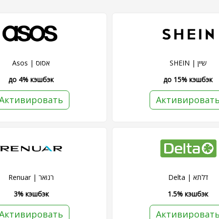
SHEIN | שיין
Asos | אסוס
до 4% кэшбэк
до 15% кэшбэк
Активировать
Активироват
Delta | דלתא
Renuar | רנואר
3% кэшбэк
1.5% кэшбэк
Активировать
Активироват