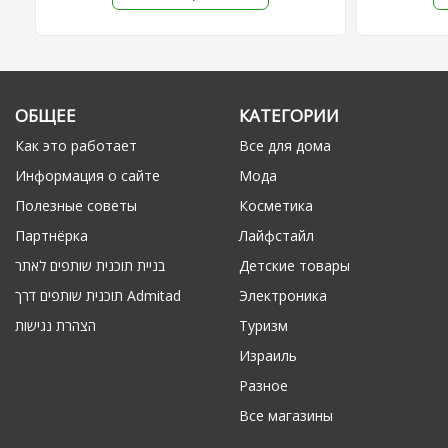
ОБЩЕЕ
КАТЕГОРИИ
Как это работает
Все для дома
Информация о сайте
Мода
Полезные советы
Косметика
Партнёрка
Лайфстайл
בניית תוכנית שותפים לאתר
Детские товары
תוכנית שותפים דרך Admitad
Электроника
הצהרת נגישות
Туризм
Израиль
Разное
Все магазины