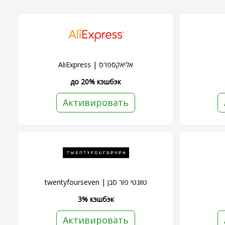
AliExpress | אליאקספרס
до 20% кэшбэк
Активировать
twentyfourseven | טוונטי פור סבן
3% кэшбэк
Активировать