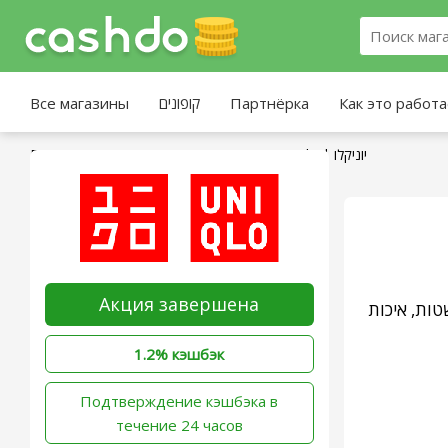
Все магазины
קופונים
Партнёрка
Как это работ
Главная страница
»
Все магазины
»
Uniqlo | יוניקלו
Акция завершена
Uniqlo (שאנחנו לובשים כל יום
1.2% кэшбэк
‫Подтверждение кэшбэка в
течение 24 часов