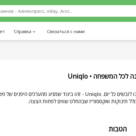
ает
Справка
Связаться с нами
Uniqlo •  לכל המשפחה
יוניקלו) — "מי אתה ובמה אתה מאמין"- זה מה . Uniqlo - זהו ביגוד שמגיע מהערכים היפנים של פשטות, איכות
כולל תינוקות ואקססוריז שבהחלט שווים לפחות הצצה
הטבות