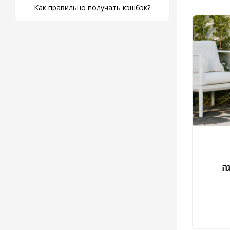
Как правильно получать кэшбэк?
גה