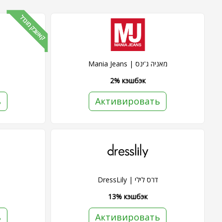
קאשבק מוגדל
Mania Jeans | מאניה ג'ינס
2% кэшбэк
ь
Активировать
DressLily | דרס לילי
13% кэшбэк
ь
Активировать