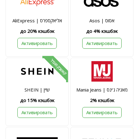
Asos | אסוס
AliExpress | אליאקספרס
до 20% кэшбэк
до 4% кэшбэк
Активировать
Активировать
קאשבק מוגדל
Mania Jeans | מאניה ג'ינס
SHEIN | שיין
до 15% кэшбэк
2% кэшбэк
Активировать
Активировать