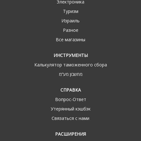
Электроника
Туризм
Израиль
Разное
Все магазины
ИНСТРУМЕНТЫ
Калькулятор таможенного сбора
מחשבון מע“מ
СПРАВКА
Вопрос-Ответ
Утерянный кэшбэк
Связаться с нами
РАСШИРЕНИЯ