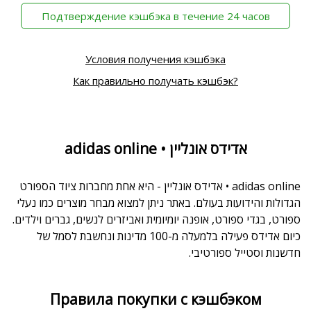
‫Подтверждение кэшбэка в течение 24 часов
Условия получения кэшбэка
Как правильно получать кэшбэк?
adidas online • אדידס אונליין
adidas online • אדידס אונליין - היא אחת מחברות ציוד הספורט
הגדולות והידועות בעולם. באתר ניתן למצוא מבחר מוצרים כמו נעלי
ספורט, בגדי ספורט, אופנה יומיומית ואביזרים לנשים, גברים וילדים.
כיום אדידס פעילה בלמעלה מ-100 מדינות ונחשבת לסמל של
חדשנות וסטייל ספורטיבי.
Правила покупки с кэшбэком