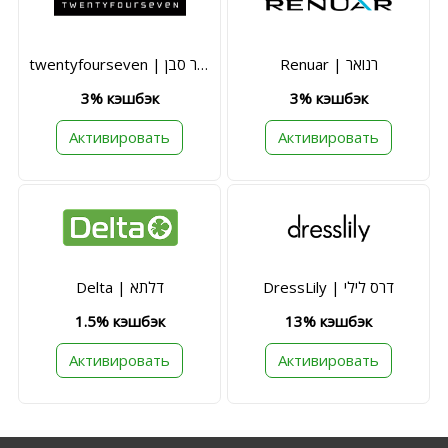
Renuar | רנואר
twentyfourseven | טוונטי פור סבן
3% кэшбэк
3% кэшбэк
Активировать
Активировать
DressLily | דרס לילי
Delta | דלתא
1.5% кэшбэк
13% кэшбэк
Активировать
Активировать