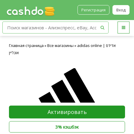
Регистрация
Вход
Главная страница
»
Все магазины
»
adidas online | אדידס
אונליין
Активировать
3% кэшбэк