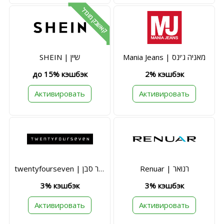
קאשבק מוגדל
Mania Jeans | מאניה ג'ינס
SHEIN | שיין
до 15% кэшбэк
2% кэшбэк
Активировать
Активировать
Renuar | רנואר
twentyfourseven | טוונטי פור סבן
3% кэшбэк
3% кэшбэк
Активировать
Активировать