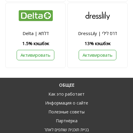
DressLily | דרס לילי
Delta | דלתא
1.5% кэшбэк
13% кэшбэк
Активировать
Активировать
ОБЩЕЕ
Как это работает
Информация о сайте
Полезные советы
Партнёрка
בניית תוכנית שותפים לאתר