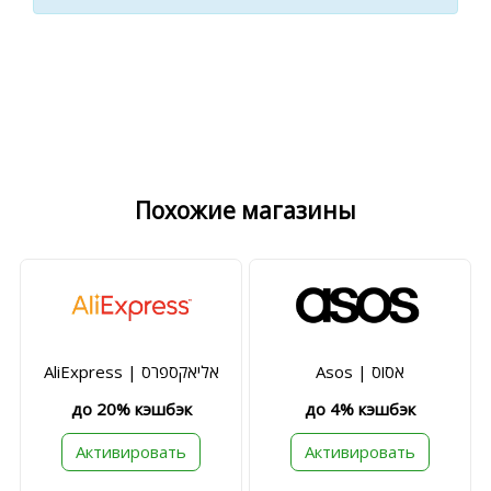
Похожие магазины
Asos | אסוס
AliExpress | אליאקספרס
до 20% кэшбэк
до 4% кэшбэк
Активировать
Активировать