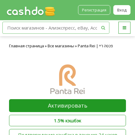
Регистрация
Вход
Главная страница
»
Все магазины
»
Panta Rei | פנטה ריי
Активировать
1.5% кэшбэк
‫Подтверждение кэшбэка в течение 24 часов