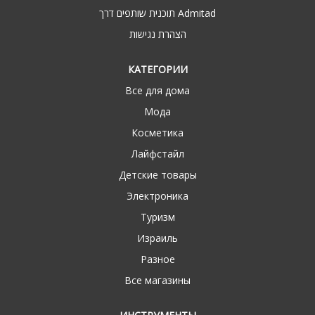
תוכנית שותפים דרך Admitad
הצהרת נגישות
КАТЕГОРИИ
Все для дома
Мода
Косметика
Лайфстайл
Детские товары
Электроника
Туризм
Израиль
Разное
Все магазины